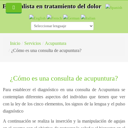
Especialista en tratamiento del dolor
Inicio
Quiénes Somos
Servicios
Inicio
/
Servicios
/
Acupuntura
/
¿Cómo es una consulta de acupuntura?
Blog
Especialidades
Fisioterapia
Hernias discales
¿Cómo es una consulta de acupuntura?
Acupuntura
Accidentes de tráfico
¿Cómo es una consulta de fisioterapia?
Auriculoterapia
Osteopatía deportiva
¿Qué es la Acupuntura?
Para establecer el diagnóstico en una consulta de Acupuntura se
contemplan diferentes aspectos del individuo que tienen que ver
Osteopatía
Lesiones deportivas
¿Cómo es una consulta de acupuntura?
con la ley de los cinco elementos, los signos de la lengua y el pulso
diagnóstico
Masaje Terapéutico
Acupuntura
¿Qué es la esteopatía?
A continuación se realiza la inserción y la manipulación de agujas
Drenaje Linfático manual
Fisioterapia
¿Cómo trata un osteópata?