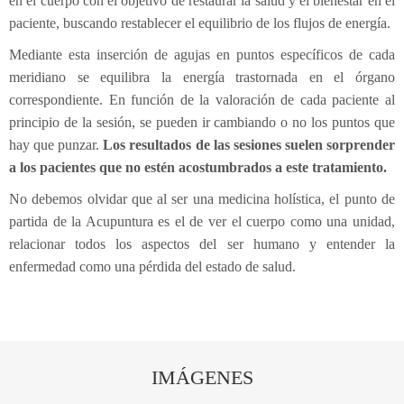
en el cuerpo con el objetivo de restaurar la salud y el bienestar en el
Electroterapia
Pediatría
¿Cómo es una consulta de osteopatía?
paciente, buscando restablecer el equilibrio de los flujos de energía.
Mediante esta inserción de agujas en puntos específicos de cada
Flexión-distracción Lumbar
Contracturas
¿Cuándo acudir a un osteópata?
meridiano se equilibra la energía trastornada en el órgano
Readaptación deportiva
Migrañas
Patologías
Osteopatía pedriática
correspondiente. En función de la valoración de cada paciente al
principio de la sesión, se pueden ir cambiando o no los puntos que
Fibrolisis diacutanea
Tendinitis
Osteopatía en el embarazo
¿Con qué edad puede ir el niño al osteópata?
hay que punzar.
Los resultados de las sesiones suelen sorprender
Ecografía
Osteopatía deportiva
¿Qué tipo de síntomas ha de presentar que nos llamen
a los pacientes que no estén acostumbrados a este tratamiento.
No debemos olvidar que al ser una medicina holística, el punto de
EPI - Epte
Osteopatía odontológica
la atención?
partida de la Acupuntura es el de ver el cuerpo como una unidad,
Osteopatía en las artes y la música
relacionar todos los aspectos del ser humano y entender la
enfermedad como una pérdida del estado de salud.
IMÁGENES